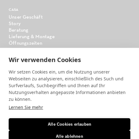
CASA
Unser Geschäft
Story
Beratung
Lieferung & Montage
Öffnungszeiten
Wir verwenden Cookies
CASA
Tischsystem
Wir setzen Cookies ein, um die Nutzung unserer
Sideboardsystem
Webseiten zu analysieren, einschließlich des Such und
CASA Studio
Surfverlaufs, Suchbegriffen und Ihnen auf Ihr
Nutzungsverhalten angepasste Informationen anbieten
zu können.
Follow Us
Lernen Sie mehr
Instagram
Facebook
Alle Cookies erlauben
Downloads
Gartenkollektion 2025
Alle ablehnen