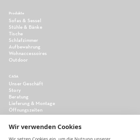
Produkte
Sofas & Sessel
Stühle & Bänke
Tische
Schlafzimmer
Aufbewahrung
Wohnaccessoires
Outdoor
CASA
Unser Geschäft
Story
Beratung
Lieferung & Montage
Öffnungszeiten
Wir verwenden Cookies
CASA
Tischsystem
Wir setzen Cookies ein, um die Nutzung unserer